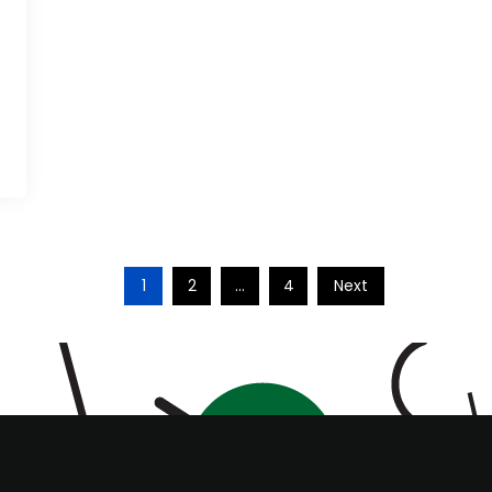
1
2
…
4
Next