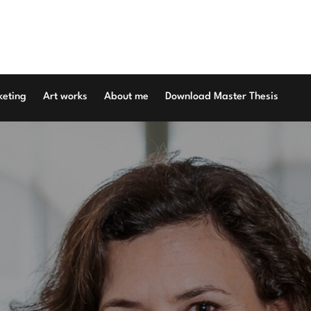
keting
Art works
About me
Download Master Thesis