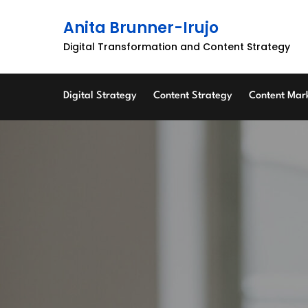
Skip
Anita Brunner-Irujo
to
content
Digital Transformation and Content Strategy
Digital Strategy
Content Strategy
Content Mar