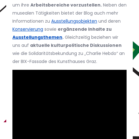
um ihre
Arbeitsbereiche vorzustellen.
Neben den
musealen Tätigkeiten bietet der Blog auch mehr
Informationen zu
Ausstellungsobjekten
und deren
Konservierung
sowie
ergänzende Inhalte zu
Ausstellungsthemen
.
Gleichzeitig beziehen wir
uns auf
aktuelle kulturpolitische Diskussionen
wie die Solidaritätsbekundung zu „Charlie Hebdo“ an
der BIX-Fassade des Kunsthauses Graz.