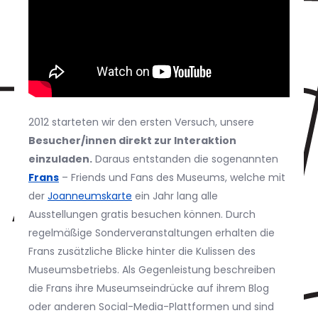
2012 starteten wir den ersten Versuch, unsere
Besucher/innen direkt zur Interaktion
einzuladen.
Daraus entstanden die sogenannten
Frans
– Friends und Fans des Museums, welche mit
der
Joanneumskarte
ein Jahr lang alle
Ausstellungen gratis besuchen können. Durch
regelmäßige Sonderveranstaltungen erhalten die
Frans zusätzliche Blicke hinter die Kulissen des
Museumsbetriebs. Als Gegenleistung beschreiben
die Frans ihre Museumseindrücke auf ihrem Blog
oder anderen Social-Media-Plattformen und sind